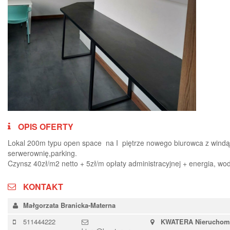
OPIS OFERTY
Lokal 200m typu open space na I piętrze nowego biurowca z windą
serwerownię,parking.
Czynsz 40zł/m2 netto + 5zł/m opłaty administracyjnej + energia, w
KONTAKT
Małgorzata Branicka-Materna
511444222
KWATERA Nieruchom