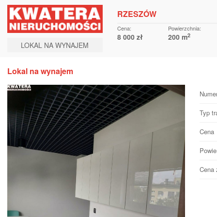
RZESZÓW
Cena:
Powierzchnia:
2
8 000 zł
200 m
LOKAL NA WYNAJEM
Lokal na wynajem
Numer
Typ tr
Cena
Powie
Cena 