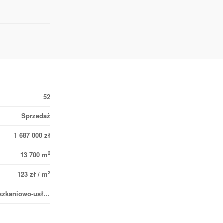
52
Sprzedaż
1 687 000 zł
2
13 700 m
2
123 zł / m
mieszkaniowo-usługowe