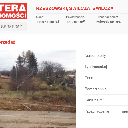
RZESZOWSKI, ŚWILCZA, ŚWILCZA
Cena:
Powierzchnia:
Przeznaczenie:
2
1 687 000 zł
13 700 m
mieszkaniowo-usługowe
A SPRZEDAŻ
przedaż
Numer oferty
Typ transakcji
Cena
Powierzchnia
2
Cena za m
Przeznaczenie