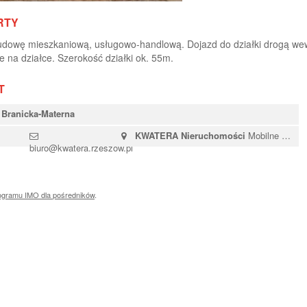
RTY
dowę mieszkaniową, usługowo-handlową. Dojazd do działki drogą we
e na działce. Szerokość działki ok. 55m.
T
 Branicka-Materna
KWATERA Nieruchomości
Mobilne biuro nieruchomości, - dojazd agenta do klienta
biuro@kwatera.rzeszow.pl
ogramu IMO dla pośredników
.