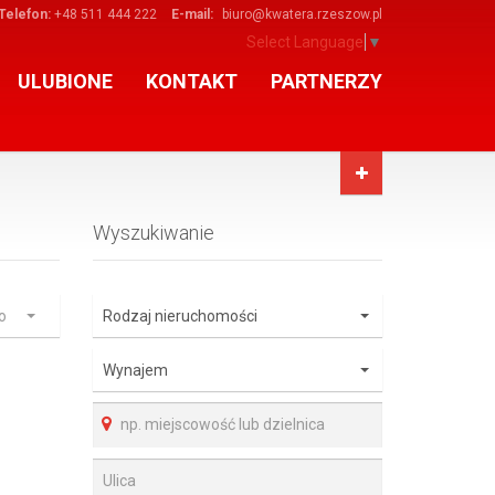
Telefon:
+48 511 444 222
E-mail:
biuro@kwatera.rzeszow.pl
Select Language
▼
ULUBIONE
KONTAKT
PARTNERZY
Wyszukiwanie
o
Rodzaj nieruchomości
Wynajem