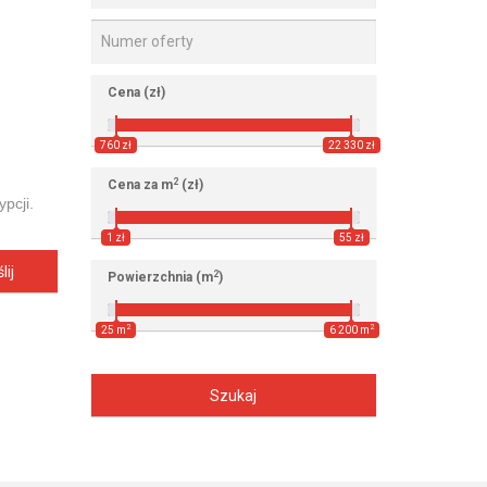
Cena (zł)
760 zł
22 330 zł
2
Cena za m
(zł)
pcji.
1 zł
55 zł
lij
2
Powierzchnia (m
)
2
2
25 m
6 200 m