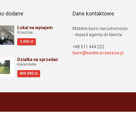
io dodane
Dane kontaktowe
Lokal na wynajem
Mobilne biuro nieruchomości
Rzeszów
- dojazd agenta do klienta
3 200 zł
+48 511 444 222
biuro@kwatera.rzeszow.pl
Działka na sprzedaż
Kielanówka
850 000 zł