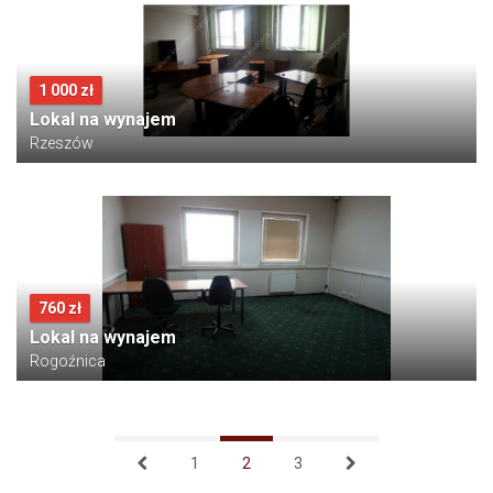
1 000 zł
Lokal na wynajem
Rzeszów
760 zł
Lokal na wynajem
Rogoźnica
1
2
3