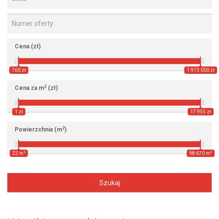
Cena (zł)
760 zł
1 973 000 zł
2
Cena za m
(zł)
1 zł
17 955 zł
2
Powierzchnia (m
)
2
2
22 m
98 670 m