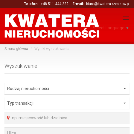
Telefon:
+48 511 444 222
E-mail:
biuro@kwatera.rzeszow.pl
Tog
navi
Select Language
▼
Strona główna
Wyniki wyszukiwania
Wyszukiwanie
Rodzaj nieruchomości
Typ transakcji